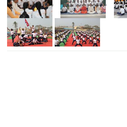
,
,
,