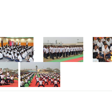
,
,
,